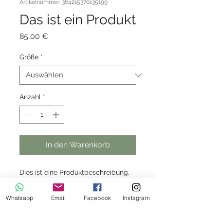
Artikelnummer: 364215376135199
Das ist ein Produkt
Preis
85,00 €
Größe
*
Anzahl
*
In den Warenkorb
Dies ist eine Produktbeschreibung. 
Füge hier Informationen zu deinem 
Produkt hinzu, z. B. Informationen zu 
Whatsapp
Email
Facebook
Instagram
Größen und Materialien sowie 