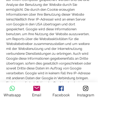
Analyse der Benutzung der Website durch Sie
ermöglicht. Die durch den Cookie erzeugten
Informationen über Ihre Benutzung dieser Website
(einschließlich Ihrer IP-Adresse) wird an einen Server
von Google in den USA übertragen und dort
gespeichert. Google wird diese Informationen
benutzen, um Ihre Nutzung der Website auszuwerten,
um Reports über die Websiteaktivitäten für die
Websitebetreiber zusammenzustellen und um weitere
mit der Websitenutzung und der Internetnutzung
verbundene Dienstleistungen zu erbringen. Auch wird
Google diese Informationen gegebenenfalls an Dritte
übertragen, sofern dies gesetzlich vorgeschrieben oder
soweit Dritte diese Daten im Auftrag von Google
verarbeiten. Google wird in keinem Fall Ihre IP-Adresse
mit anderen Daten der Google in Verbindung bringen.
Sie können die Installation der Cookies durch eine
entsprechende Einstellung Ihrer Browser Software
verhindern; wir weisen Sie jedoch darauf hin, dass Sie in
Whatsapp
Email
Facebook
Instagram
diesem Fall gegebenenfalls nicht sämtliche Funktionen
dieser Website voll umfänglich nutzen können. Durch
die Nutzung dieser Website erklären Sie sich mit der
Bearbeitung der über Sie erhobenen Daten durch
Google in der zuvor beschriebenen Art und Weise und
zu dem zuvor benannten Zweck einverstanden.
Google AdSense