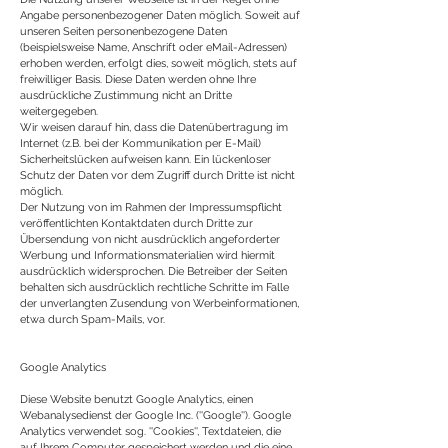
Angabe personenbezogener Daten möglich. Soweit auf
unseren Seiten personenbezogene Daten
(beispielsweise Name, Anschrift oder eMail-Adressen)
erhoben werden, erfolgt dies, soweit möglich, stets auf
freiwilliger Basis. Diese Daten werden ohne Ihre
ausdrückliche Zustimmung nicht an Dritte
weitergegeben.
Wir weisen darauf hin, dass die Datenübertragung im
Internet (z.B. bei der Kommunikation per E-Mail)
Sicherheitslücken aufweisen kann. Ein lückenloser
Schutz der Daten vor dem Zugriff durch Dritte ist nicht
möglich.
Der Nutzung von im Rahmen der Impressumspflicht
veröffentlichten Kontaktdaten durch Dritte zur
Übersendung von nicht ausdrücklich angeforderter
Werbung und Informationsmaterialien wird hiermit
ausdrücklich widersprochen. Die Betreiber der Seiten
behalten sich ausdrücklich rechtliche Schritte im Falle
der unverlangten Zusendung von Werbeinformationen,
etwa durch Spam-Mails, vor.
Google Analytics
Diese Website benutzt Google Analytics, einen
Webanalysedienst der Google Inc. (''Google''). Google
Analytics verwendet sog. ''Cookies'', Textdateien, die
auf Ihrem Computer gespeichert werden und die eine