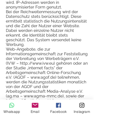
wird. IP-Adressen werden in
anonymisierter Form genutzt.
Bei der Reichweitenmessung wird der
Datenschutz stets berücksichtigt. Diese
ermittelt statistisch die Nutzungsintensität
und die Zahl der Nutzer einer Website.
Dabei werden einzelne Nutzer nicht
erkannt, die Identität bleibt stets
geschützt. Das System versendet keine
Werbung.
Web-Angebote, die zur
Informationsgemeinschaft zur Feststellung
der Verbreitung von Werbeträgern e.V.
(IVW –
http://www.ivw.eu
) gehören oder an
der Studie „internet facts“ der
Arbeitsgemeinschaft Online-Forschung
e.V. (AGOF –
www.agof.de
) teilnehmen,
werden die Nutzungsstatistiken monatlich
von der AGOF und der
Arbeitsgemeinschaft Media-Analyse e.V.
(ag.ma –
www.agma-mmc.de
), sowie der
IVW veröffentlicht und können unter
http://www.agof.de
,
http://www.agma-
mmc.de
und
http://www.ivw.eu
Whatsapp
Email
Facebook
Instagram
eingesehen werden, . die IVW überprüft
das SZM-Verfahren regelmäßig im
Hinblick auf eine regel- und
datenschutzkonforme Nutzung, außerdem