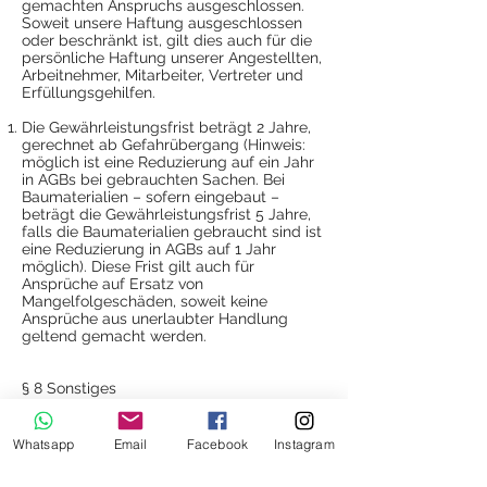
gemachten Anspruchs ausgeschlossen.
Soweit unsere Haftung ausgeschlossen
oder beschränkt ist, gilt dies auch für die
persönliche Haftung unserer Angestellten,
Arbeitnehmer, Mitarbeiter, Vertreter und
Erfüllungsgehilfen.
Die Gewährleistungsfrist beträgt 2 Jahre,
gerechnet ab Gefahrübergang (Hinweis:
möglich ist eine Reduzierung auf ein Jahr
in AGBs bei gebrauchten Sachen. Bei
Baumaterialien – sofern eingebaut –
beträgt die Gewährleistungsfrist 5 Jahre,
falls die Baumaterialien gebraucht sind ist
eine Reduzierung in AGBs auf 1 Jahr
möglich). Diese Frist gilt auch für
Ansprüche auf Ersatz von
Mangelfolgeschäden, soweit keine
Ansprüche aus unerlaubter Handlung
geltend gemacht werden.
§ 8 Sonstiges
Dieser Vertrag und die gesamten
Rechtsbeziehungen der Parteien
Whatsapp
Email
Facebook
Instagram
unterliegen dem Recht der
Bundesrepublik Deutschland unter